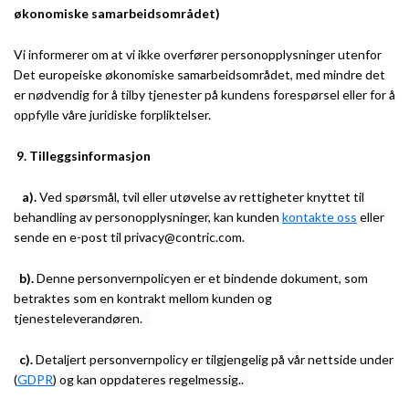
økonomiske samarbeidsområdet)
Vi informerer om at vi ikke overfører personopplysninger utenfor
Det europeiske økonomiske samarbeidsområdet, med mindre det
er nødvendig for å tilby tjenester på kundens forespørsel eller for å
oppfylle våre juridiske forpliktelser.
9.
Tilleggsinformasjon
a).
Ved spørsmål, tvil eller utøvelse av rettigheter knyttet til
behandling av personopplysninger, kan kunden
kontakte oss
eller
sende en e-post til privacy@contric.com.
b).
Denne personvernpolicyen er et bindende dokument, som
betraktes som en kontrakt mellom kunden og
tjenesteleverandøren.
c).
Detaljert personvernpolicy er tilgjengelig på vår nettside under
(
GDPR
) og kan oppdateres regelmessig..