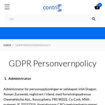
0


HJEM
GDPR PERSONVERNPOLICY
GDPR Personvernpolicy
1.
Administrator
Administrator for personopplysninger er selskapet Irish Dragon
Roman Zurowski, registrert i Irland, med forretningsadresse
Owenahincha Apt., Rosscarbery, P85 W322, Co Cork, MVA-
nummer: IE 3323731S, foretaksnavn CRO-registreringsnummer: