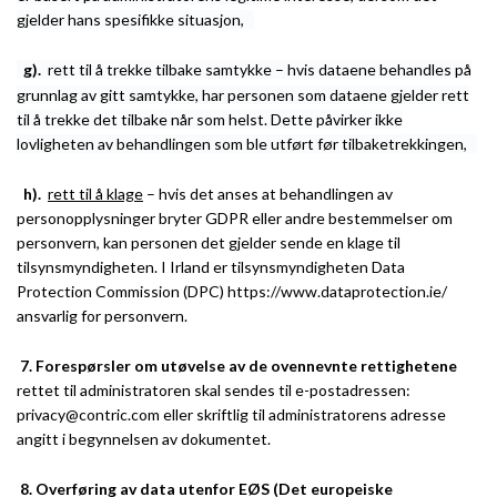
gjelder hans spesifikke situasjon,
g).
rett til å trekke tilbake samtykke – hvis dataene behandles på
grunnlag av gitt samtykke, har personen som dataene gjelder rett
til å trekke det tilbake når som helst. Dette påvirker ikke
lovligheten av behandlingen som ble utført før tilbaketrekkingen,
h).
rett til å klage
– hvis det anses at behandlingen av
personopplysninger bryter GDPR eller andre bestemmelser om
personvern, kan personen det gjelder sende en klage til
tilsynsmyndigheten. I Irland er tilsynsmyndigheten Data
Protection Commission (DPC) https://www.dataprotection.ie/
ansvarlig for personvern.
7.
Forespørsler om utøvelse av de ovennevnte rettighetene
rettet til administratoren skal sendes til e-postadressen:
privacy@contric.com eller skriftlig til administratorens adresse
angitt i begynnelsen av dokumentet.
8.
Overføring av data utenfor EØS (Det europeiske