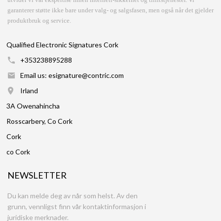
garanterer støtte ikke bare under valg- og salgsfasen, men også når det gjelder
produktbruk og service.
Qualified Electronic Signatures Cork
+353238895288
Email us: esignature@contric.com
Irland
3A Owenahincha
Rosscarbery, Co Cork
Cork
co Cork
NEWSLETTER
Du kan melde deg av når som helst. Av den
grunn, vennligst finn vår kontaktinformasjon i
juridiske merknader.