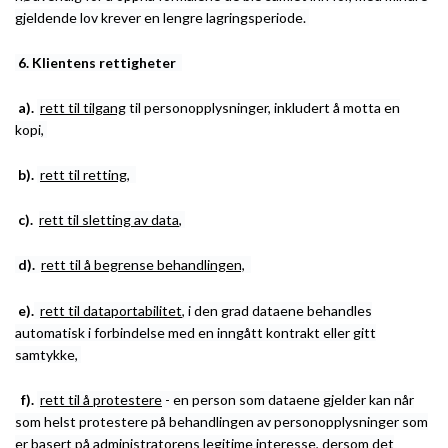
gjeldende lov krever en lengre lagringsperiode.
6.
Klientens rettigheter
a).
rett til tilgang
til personopplysninger, inkludert å motta en
kopi,
b).
rett til retting,
c).
rett til sletting av data
,
d).
rett til å begrense behandlingen,
e).
rett til dataportabilitet
, i den grad dataene behandles
automatisk i forbindelse med en inngått kontrakt eller gitt
samtykke,
f).
rett til å protestere
- en person som dataene gjelder kan når
som helst protestere på behandlingen av personopplysninger som
er basert på administratorens legitime interesse, dersom det