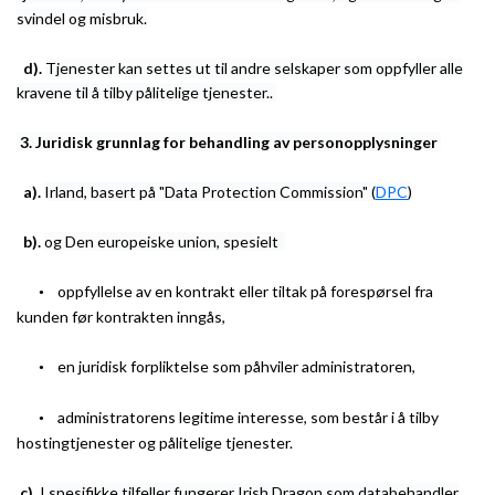
svindel og misbruk.
d).
Tjenester kan settes ut til andre selskaper som oppfyller alle
kravene til å tilby pålitelige tjenester..
3.
Juridisk grunnlag for behandling av personopplysninger
a).
Irland, basert på "Data Protection Commission" (
DPC
)
b).
og Den europeiske union, spesielt
oppfyllelse av en kontrakt eller tiltak på forespørsel fra
•
kunden før kontrakten inngås,
en juridisk forpliktelse som påhviler administratoren,
•
administratorens legitime interesse, som består i å tilby
•
hostingtjenester og pålitelige tjenester.
c).
I spesifikke tilfeller fungerer Irish Dragon som databehandler