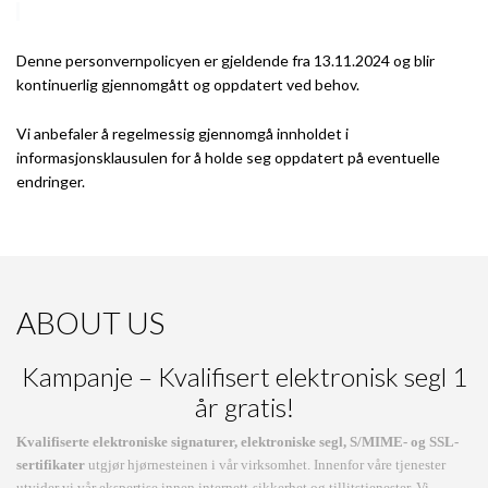
Denne personvernpolicyen er gjeldende fra 13.11.2024 og blir
kontinuerlig gjennomgått og oppdatert ved behov.
Vi anbefaler å regelmessig gjennomgå innholdet i
informasjonsklausulen for å holde seg oppdatert på eventuelle
endringer.
ABOUT US
Kampanje – Kvalifisert elektronisk segl 1
år gratis!
Kvalifiserte elektroniske signaturer, elektroniske segl, S/MIME- og SSL-
sertifikater
utgjør hjørnesteinen i vår virksomhet. Innenfor våre tjenester
utvider vi vår ekspertise innen internett-sikkerhet og tillitstjenester. Vi