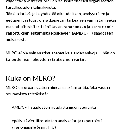
raportointivastaava
) rooli on noussut yhdeksi organisaation
turvallisuuden kulmakivistä.
Tämä tehtävä, joka yhdistää oikeudellisen, analyyttisen ja
eettisen vastuun, on ratkaisevan tärkeä sen varmistamiseksi,
että rahoituslaitos toimii täysin
rahanpesun ja terrorismin
rahoituksen estämistä koskevien (AML/CFT)
säädösten
mukaisesti.
MLRO ei ole vain vaatimustenmukaisuuden valvoja — hän on
taloudellisen eheyden strateginen vartija
.
Kuka on MLRO?
MLRO on organisaation nimeämä asiantuntija, joka vastaa
seuraavista tehtävistä:
AML/CFT-säädösten noudattamisen seuranta,
epäilyttävien liiketoimien analysointi ja raportointi
viranomaisille (esim. FIU),