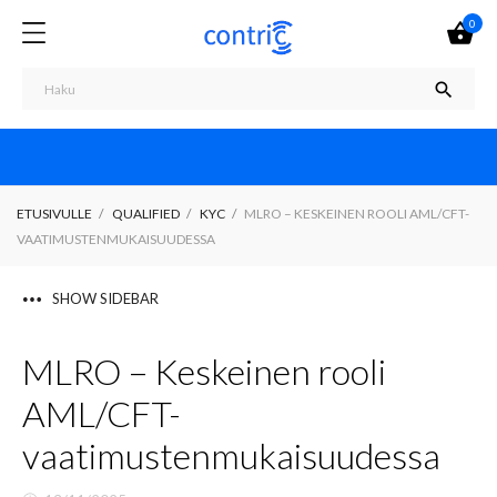
0


ETUSIVULLE
QUALIFIED
KYC
MLRO – KESKEINEN ROOLI AML/CFT-
VAATIMUSTENMUKAISUUDESSA
SHOW SIDEBAR
MLRO – Keskeinen rooli
AML/CFT-
vaatimustenmukaisuudessa