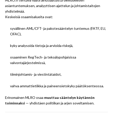
MLRO:n tehtävä vaatii ainutlaatuista oikeudellisen
asiantuntemuksen, analyyttisen ajattelun ja johtamistaitojen
yhdistelmää.
Keskeisiä osaamisalueita ovat:
syvällinen AML/CFT- ja pakotesääntelyn tuntemus (FATF, EU,
OFAC),
kyky analysoida tietoja ja arvioida riskejä,
osaaminen RegTech- ja tekoälypohjaisissa
valvontajärjestelmissä,
tiiminjohtamis- ja viestintätaidot,
vahva ammattietiikka ja paineensietokyky päätöksenteossa.
Erinomainen MLRO osaa
muuttaa sääntelyn käytännön
toiminnaksi
— yhdistäen politiikan ja arjen soveltamisen.