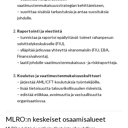
vaatimustenmukaisuusstrategian kehittämiseen,
– suorittaa sisäisiä tarkastuksia ja antaa suosituksia
johdolle.
Raportointi ja viestintä
– tunnistaa ja raportoi epäilyttävät toimet rahanpesun
selvittelykeskukselle (FIU),
– ylläpitää jatkuvaa yhteyttä viranomaisiin (FIU, EBA,
Finanssivalvonta),
– laatii johdolle vaatimustenmukaisuus- ja riskiraportteja.
Koulutus ja vaatimustenmukaisuuskulttuuri
– järjestää AML/CFT-koulutuksia työntekijöille,
– lisää tietoisuutta talousrikollisuuden riskeistä,
– edistää etiikkaa, avoimuutta ja vastuullisuutta
organisaatiossa.
MLRO:n keskeiset osaamisalueet