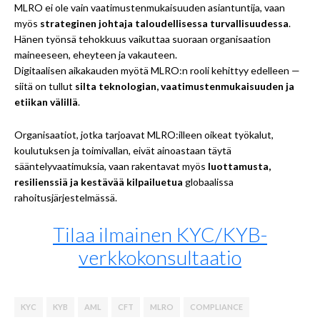
MLRO ei ole vain vaatimustenmukaisuuden asiantuntija, vaan
myös
strateginen johtaja taloudellisessa turvallisuudessa
.
Hänen työnsä tehokkuus vaikuttaa suoraan organisaation
maineeseen, eheyteen ja vakauteen.
Digitaalisen aikakauden myötä MLRO:n rooli kehittyy edelleen —
siitä on tullut
silta teknologian, vaatimustenmukaisuuden ja
etiikan välillä
.
Organisaatiot, jotka tarjoavat MLRO:illeen oikeat työkalut,
koulutuksen ja toimivallan, eivät ainoastaan täytä
sääntelyvaatimuksia, vaan rakentavat myös
luottamusta,
resilienssiä ja kestävää kilpailuetua
globaalissa
rahoitusjärjestelmässä.
Tilaa ilmainen KYC/KYB-
verkkokonsultaatio
KYC
KYB
AML
CFT
MLRO
COMPLIANCE