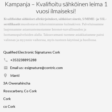
Kampanja – Kvalifioitu sähköinen leima 1
vuosi ilmaiseksi!
Kvalifioidut sähköiset allekirjoitukset, sähköiset sinetit, S/MIME- ja SSL-
sertifikaatit
muodostavat liiketoimintamme kulmakiven. Palveluissamme
laajennamme asiantuntemustamme Internet-turvallisuuden ja
luottamuspalveluiden alalla. Takuuvarmasti tuemme asiakkaitamme paitsi
valinnan ja myynnin vaiheessa, myös tuotteen käytössä ja huollossa.
Qualified Electronic Signatures Cork
+353238895288
Email us: esignature@contric.com
Irlanti
3A Owenahincha
Rosscarbery, Co Cork
Cork
co Cork