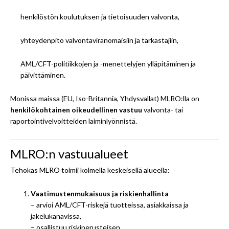
henkilöstön koulutuksen ja tietoisuuden valvonta,
yhteydenpito valvontaviranomaisiin ja tarkastajiin,
AML/CFT-politiikkojen ja -menettelyjen ylläpitäminen ja
päivittäminen.
Monissa maissa (EU, Iso-Britannia, Yhdysvallat) MLRO:lla on
henkilökohtainen oikeudellinen vastuu
valvonta- tai
raportointivelvoitteiden laiminlyönnistä.
MLRO:n vastuualueet
Tehokas MLRO toimii kolmella keskeisellä alueella:
Vaatimustenmukaisuus ja riskienhallinta
– arvioi AML/CFT-riskejä tuotteissa, asiakkaissa ja
jakelukanavissa,
– osallistuu riskiperusteisen