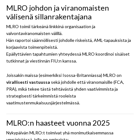
MLRO johdon ja viranomaisten
välisenä sillanrakentajana
MLRO toimii tärkeänä linkkinä organisaation ja
valvontaviranomaisten välillä.
Hän raportoi säännöllisesti johdolle riskeistä, AML-tapauksista ja
korjaavista toimenpiteistä.
Epäilyttävien tapahtumien yhteydessä MLRO koordinoi sisäiset
tutkinnat ja viestinnän FIU:n kanssa.
Joissakin maissa (esimerkiksi Isossa-Britanniassa) MLRO on
virallisesti vastuussa
sekä johdolle että viranomaisille (FCA,
PRA), mikä tekee tästä tehtävästä yhden vaativimmista ja
strategisesti tärkeimmistä rooleista
vaatimustenmukaisuusjärjestelmässä.
MLRO:n haasteet vuonna 2025
Nykypäivän MLRO:t toimivat yhä monimutkaisemmassa
ympäristössä, jolle on ominaista: