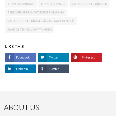
TUNNE ASIAKKAASI
TUNNE YRITYKSES
RAHANPESUN ESTÄMINEN
TERRORISMIN RAHOITUKSEN TORJUNTA
RAHANPESUN ESTÄMISESTÄ VASTAAVA HENKILÖ
SÄÄDÖSTEN NOUDATTAMINEN
LIKE THIS
Facebook
Twitter
Pinterest
LinkedIn
Tumblr
ABOUT US