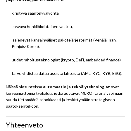
kiristyvä sääntelyvalvonta,
kasvava henkilökohtainen vastuu,
laajenevat kansainväliset pakotejärjestelmät (Venäjä, Iran,
Pohjois-Korea),
uudet rahoitusteknologiat (krypto, DeFi, embedded finance),
tarve yhdistää dataa useista lähteistä (AML, KYC, KYB, ESG).
Näissä olosuhteissa
automaatio ja tekoälyteknologiat
ovat
korvaamattomia työkaluja, jotka auttavat MLRO:ita analysoimaan
suuria tietomääriä tehokkaasti ja keskittymään strategiseen
päätöksentekoon.
Yhteenveto