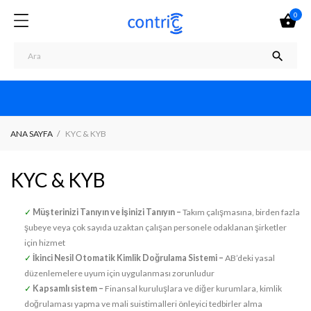
0


ANA SAYFA
KYC & KYB
KYC & KYB
✓
Müşterinizi Tanıyın ve İşinizi Tanıyın –
Takım çalışmasına, birden fazla
şubeye veya çok sayıda uzaktan çalışan personele odaklanan şirketler
için hizmet
✓
İkinci Nesil Otomatik Kimlik Doğrulama Sistemi –
AB’deki yasal
düzenlemelere uyum için uygulanması zorunludur
✓
Kapsamlı sistem –
Finansal kuruluşlara ve diğer kurumlara, kimlik
doğrulaması yapma ve mali suistimalleri önleyici tedbirler alma