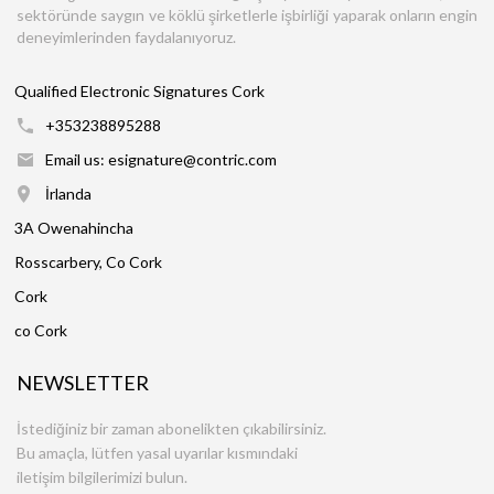
sektöründe saygın ve köklü şirketlerle işbirliği yaparak onların engin
deneyimlerinden faydalanıyoruz.
Qualified Electronic Signatures Cork
+353238895288
Email us: esignature@contric.com
İrlanda
3A Owenahincha
Rosscarbery, Co Cork
Cork
co Cork
NEWSLETTER
İstediğiniz bir zaman abonelikten çıkabilirsiniz.
Bu amaçla, lütfen yasal uyarılar kısmındaki
iletişim bilgilerimizi bulun.