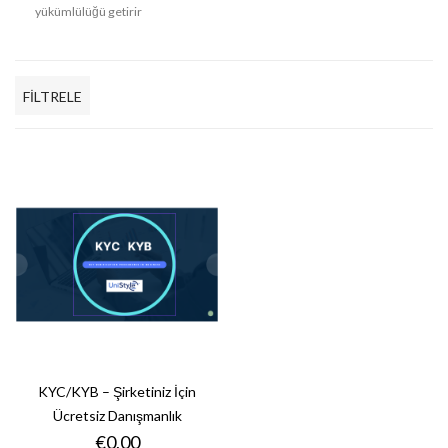
yükümlülüğü getirir
FILTRELE
KYC/KYB – Şirketiniz İçin
Ücretsiz Danışmanlık
Fiyat
€0,00