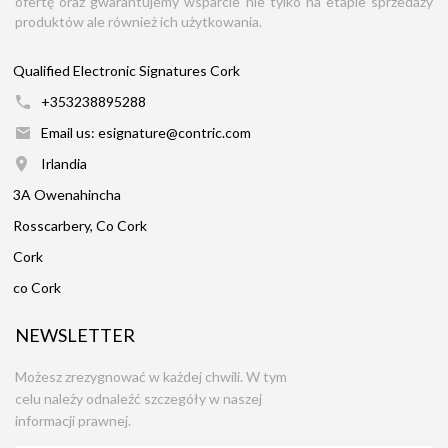
ofertę oraz gwarantujemy wsparcie nie tylko na etapie sprzedaży
produktów ale również ich użytkowania.
Qualified Electronic Signatures Cork
+353238895288
Email us: esignature@contric.com
Irlandia
3A Owenahincha
Rosscarbery, Co Cork
Cork
co Cork
NEWSLETTER
Możesz zrezygnować w każdej chwili. W tym
celu należy odnaleźć szczegóły w naszej
informacji prawnej.