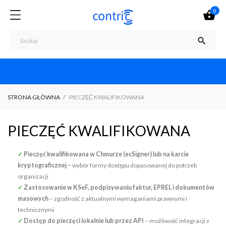
0


STRONA GŁÓWNA
PIECZĘĆ KWALIFIKOWANA
PIECZĘĆ KWALIFIKOWANA
✓
Pieczęć kwalifikowana w Chmurze (ecSigner) lub na karcie
kryptograficznej –
wybór formy dostępu dopasowanej do potrzeb
organizacji
✓
Zastosowanie w KSeF, podpisywaniu faktur, EPREL i dokumentów
masowych
– zgodność z aktualnymi wymaganiami prawnymi i
technicznymi
✓
Dostęp do pieczęci lokalnie lub przez API
– możliwość integracji z