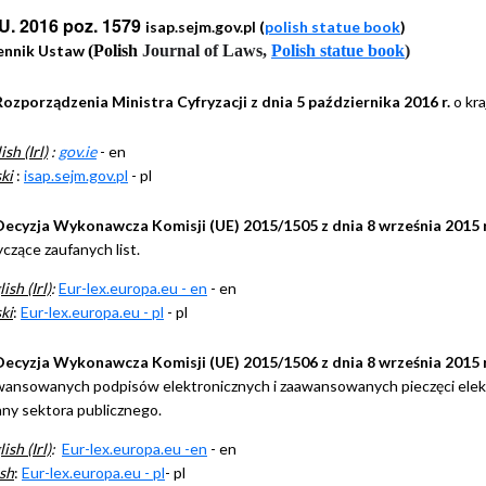
U. 2016 poz. 1579
isap.sejm.gov.pl
(
polish statue book
)
ennik Ustaw
(Polish
Journal of
Laws,
Polish statue book
)
Rozporządzenia Ministra Cyfryzacji z dnia 5 października 2016 r.
o kra
ish (Irl)
:
gov.ie
- en
ki
:
isap.sejm.gov.pl
- pl
Decyzja Wykonawcza Komisji (UE) 2015/1505 z dnia 8 września 2015 r
czące zaufanych list.
ish (Irl)
:
Eur-lex.europa.eu - en
- en
ki
:
Eur-lex.europa.eu - pl
- pl
Decyzja Wykonawcza Komisji (UE) 2015/1506 z dnia 8 września 2015 r
wansowanych podpisów elektronicznych i zaawansowanych pieczęci elekt
ny sektora publicznego.
ish (Irl)
:
Eur-lex.europa.eu -en
- en
sh
:
Eur-lex.europa.eu - pl
- pl