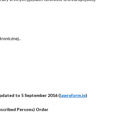
tronicznej..
dated to 5 September 2016
(
lawreform.ie
)
rescribed Persons) Order