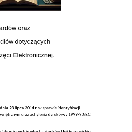
dardów oraz
udiów dotyczących
ęci Elektronicznej.
dnia 23 lipca
2014 r.
w sprawie identyfikacji
u wewnętrznym oraz uchylenia dyrektywy 1999/93/EC
iały w innych językach członków Unii Europejskiej.