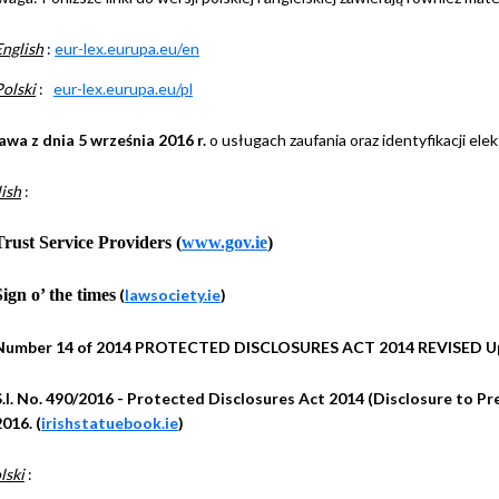
English
:
eur-lex.eurupa.eu/en
Polski
:
eur-lex.eurupa.eu/pl
awa z dnia 5 września 2016 r.
o usługach zaufania oraz identyfikacji elek
ish
:
Trust Service Providers (
www.gov.ie
)
Sign o’ the
times
(
lawsociety.ie
)
Number 14 of 2014 PROTECTED DISCLOSURES ACT 2014 REVISED Up
S.I. No. 490/2016 - Protected Disclosures Act 2014 (Disclosure to P
2016.
(
irishstatuebook.ie
)
lski
: