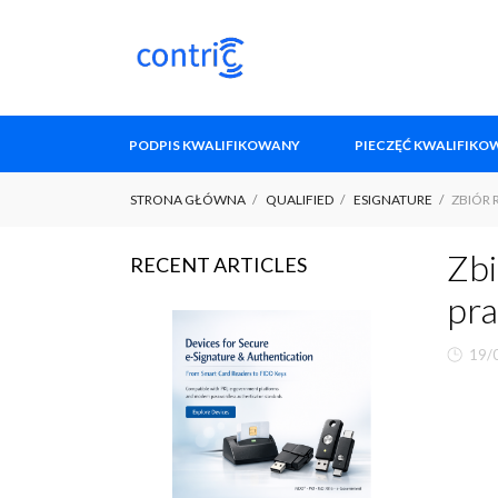
PODPIS KWALIFIKOWANY
PIECZĘĆ KWALIFIK
STRONA GŁÓWNA
QUALIFIED
ESIGNATURE
ZBIÓR
Zbi
RECENT ARTICLES
pr
19/