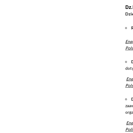
Dz.
Dzi
Engl
Pols
doty
Engl
Pols
zaa
orga
Engl
Poli