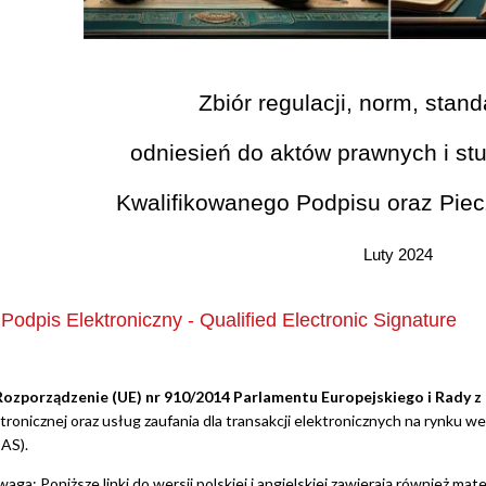
Zbiór regulacji, norm, stan
odniesień do aktów prawnych i st
Kwalifikowanego Podpisu oraz Piecz
Luty 2024
Podpis Elektroniczny - Qualified Electronic Signature
Rozporządzenie (UE) nr 910/2014 Parlamentu Europejskiego i Rady z 
tronicznej oraz usług zaufania dla transakcji elektronicznych na rynk
AS).
Poniższe linki do wersji polskiej i angielskiej zawierają również mater