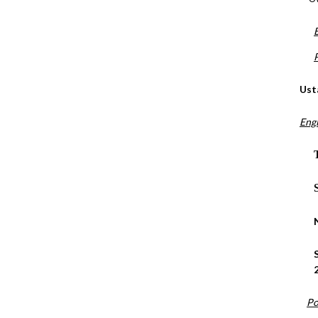
Ust
Engl
Po