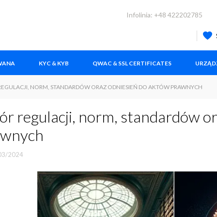
Infolinia: +48 422202785
OWANA
KYC & KYB
QWAC & SSL CERTIFICATES
URZĄD
 REGULACJI, NORM, STANDARDÓW ORAZ ODNIESIEŃ DO AKTÓW PRAWNYCH
ór regulacji, norm, standardów o
awnych
03/2024