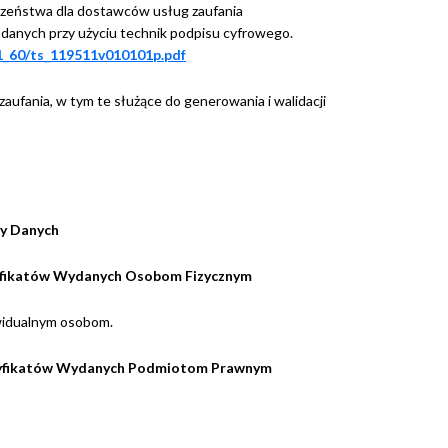
ieczeństwa dla dostawców usług zaufania
danych przy użyciu technik podpisu cyfrowego.
01_60/ts_119511v010101p.pdf
aufania, w tym te służące do generowania i walidacji
ry Danych
rtyfikatów Wydanych Osobom Fizycznym
ywidualnym osobom.
ertyfikatów Wydanych Podmiotom Prawnym