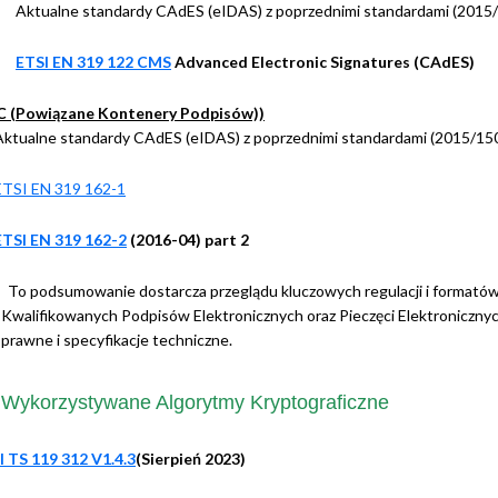
Aktualne standardy CAdES (eIDAS) z poprzednimi standardami (2015
ETSI EN 319 122 CMS
Advanced Electronic Signatures (CAdES)
C (Powiązane Kontenery Podpisów))
Aktualne standardy CAdES (eIDAS) z poprzednimi standardami (2015/15
ETSI EN 319 162-1
ETSI EN 319 162-2
(2016-04) part 2
To podsumowanie dostarcza przeglądu kluczowych regulacji i formatów
Kwalifikowanych Podpisów Elektronicznych oraz Pieczęci Elektronicznych 
prawne i specyfikacje techniczne.
Wykorzystywane Algorytmy Kryptograficzne
I TS 119 312 V1.4.3
(Sierpień 2023)