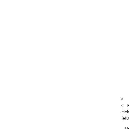
elek
(eID
Uwaga: 