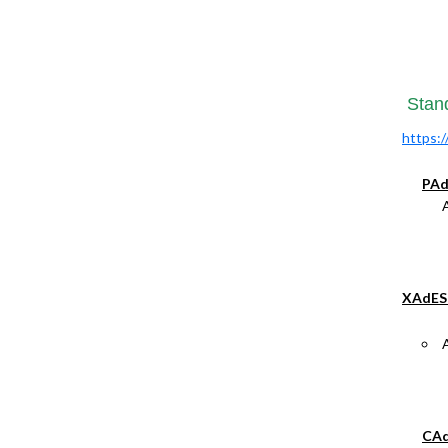
Stand
https:/
PAd
XAdES 
CAd