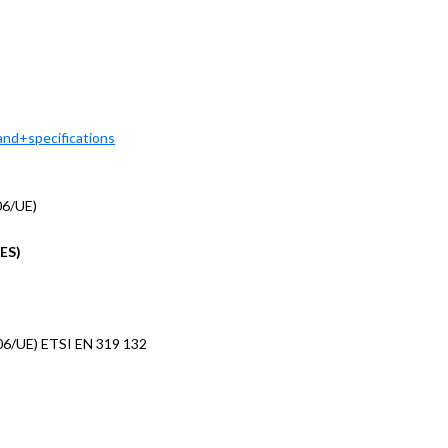
and+specifications
06/UE)
dES)
06/UE) ETSI EN 319 132