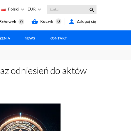
Polski
EUR





Koszyk
0
Zaloguj się
Schowek
0
ZENIA
NEWS
KONTAKT
raz odniesień do aktów