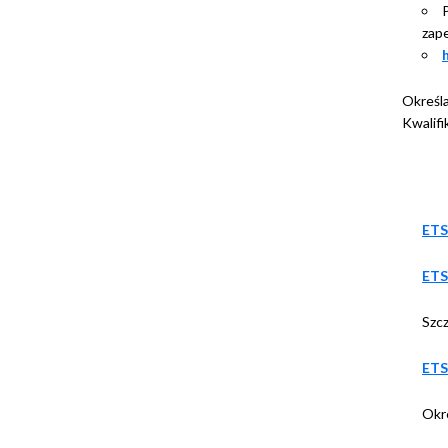
zap
Określa
Kwalifi
ETS
ETS
Szc
ETS
Okre