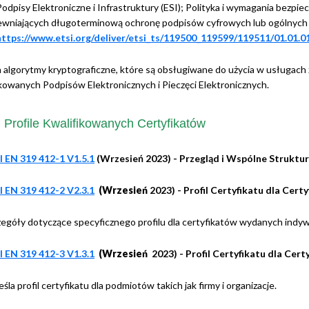
Podpisy Elektroniczne i Infrastruktury (ESI); Polityka i wymagania bezp
ewniających długoterminową ochronę podpisów cyfrowych lub ogólnych 
https://www.etsi.org/deliver/etsi_ts/119500_119599/119511/01.01.
 algorytmy kryptograficzne, które są obsługiwane do użycia w usługach z
kowanych Podpisów Elektronicznych i Pieczęci Elektronicznych.
Profile Kwalifikowanych Certyfikatów
I EN 319 412-1 V1.5.1
(Wrzesień 2023) - Przegląd i Wspólne Struktu
I EN 319 412-2 V2.3.1
(Wrzesień
2023) -
Profil Certyfikatu dla Ce
zegóły dotyczące specyficznego profilu dla certyfikatów wydanych ind
I EN 319 412-3 V1.3.1
(Wrzesień
2023) - Profil Certyfikatu dla C
śla profil certyfikatu dla podmiotów takich jak firmy i organizacje.